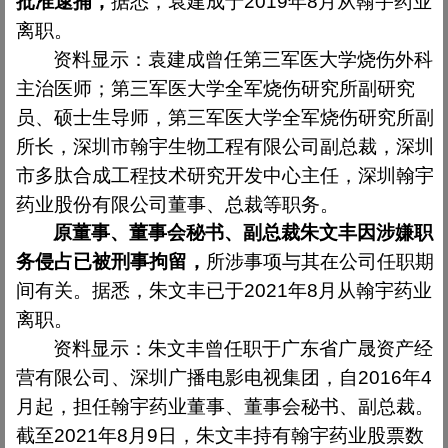
批准逮捕，
据悉，袁建成于
2019
年
8
月从翰宇药业
离职。
资料显示：袁建成曾任第三军医大学烧伤外科
主治医师；第三军医大学全军烧伤研究所副研究
员、硕士生导师，第三军医大学全军烧伤研究所副
所长，深圳市翰宇生物工程有限公司副总裁，深圳
市多肽合成工程技术研究开发中心主任，深圳翰宇
药业股份有限公司董事、总裁等职务。
原董事、董事会秘书、副总裁朱文丰因涉嫌职
务侵占已被刑事拘留，
所涉事项与其在公司任职期
间有关。据悉，朱文丰已于
2021
年
8
月从翰宇药业
离职。
资料显示：朱文丰曾任职于广东省广晟资产经
营有限公司、深圳广播电影电视集团，自
2016
年
4
月起，担任翰宇药业董事、董事会秘书、副总裁。
截至
2021
年
8
月
9
日，朱文丰持有翰宇药业股票数