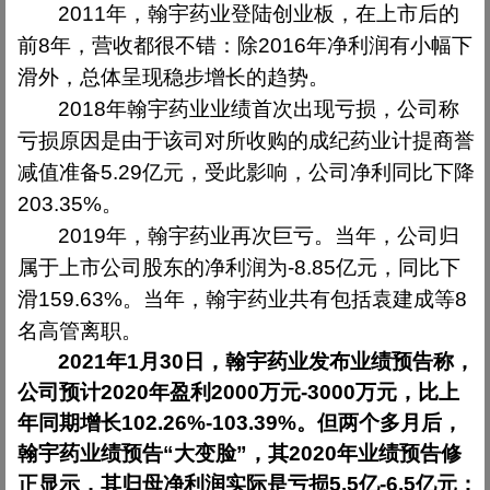
2011
年，翰宇药业登陆创业板，在上市后的
前
8
年，营收都很不错：除
2016
年净利润有小幅下
滑外，总体呈现稳步增长的趋势。
2018
年翰宇药业业绩首次出现亏损，公司称
亏损原因是由于该司对所收购的成纪药业计提商誉
减值准备
5.29
亿元，受此影响，公司净利同比下降
203.35%
。
2019
年，翰宇药业再次巨亏。当年，公司归
属于上市公司股东的净利润为
-8.85
亿元，同比下
滑
159.63%
。当年，翰宇药业共有包括袁建成等
8
名高管离职。
2021
年
1
月
30
日，翰宇药业发布业绩预告称，
公司预计
2020
年盈利
2000
万元
-3000
万元，比上
年同期增长
102.26%-103.39%
。但两个多月后，
翰宇药业绩预告“大变脸”，其
2020
年业绩预告修
正显示，其归母净利润实际是亏损
5.5
亿
-6.5
亿元；