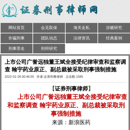
网站首页
会见取保
海关走私
涉赌研究
诈骗刑事
团队动态
法律资讯
经典案例
刑事罪名
刑辩研究
上市公司广誉远独董王斌全接受纪律审查和监察调
查 翰宇药业原正、副总裁被采取刑事强制措施
2022-01-28 00:46:55 作者:证券刑事律师 点击数:1585
【
证券刑事律师
】
上市公司广誉远独董王斌全接受纪律审查
和监察调查 翰宇药业原正、副总裁被采取刑
事强制措施
来源：新浪医药