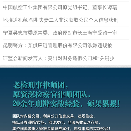
审被判十一年
中国航空工业集团有限公司原党组书记、董事长谭瑞
松贪污、受贿、内幕交易、泄露内幕信息案一审宣判
地推送礼藏陷阱 夫妻二人非法获取公民个人信息获刑
宁夏吴忠市委原常委、政府原副市长王海宁受贿一审
被判十年三个月
昆明警方：某供应链管理股份有限公司涉嫌违规披
露、不披露重要信息案
证监会新闻发言人：突出对财务造假公司和“关键少
数”的重点打击 重点做好“追首恶”