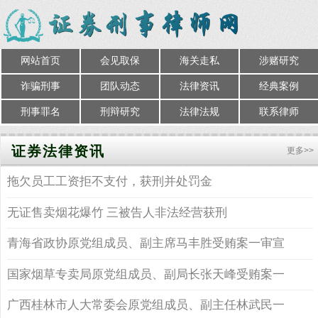
网站首页
会见取保
海关走私
涉赌研究
诈骗刑事
团队动态
法律资讯
经典案例
刑事罪名
刑辩研究
法律法规
联系律师
证券法律资讯
更多>>
拖欠员工工资拒不支付，获刑并处罚金
无证售卖烟花爆竹 三被告人非法经营获刑
青海省政协原党组成员、副主席马丰胜受贿案一审宣
判
国家烟草专卖局原党组成员、副局长张天峰受贿案一
审宣判
广西桂林市人大常委会原党组成员、副主任林武民一