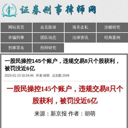
网站首页
会见取保
海关走私
涉赌研究
诈骗刑事
团队动态
法律资讯
经典案例
刑事罪名
刑辩研究
一股民操控145个账户，违规交易8只个股获利，
被罚没近6亿
2023-01-13 16:24:46 作者:胡萌 点击数:1549
一股民操控
145个账户，违规交易8只个
股获利，被罚没近6亿
来源：
新京报
作者：胡萌